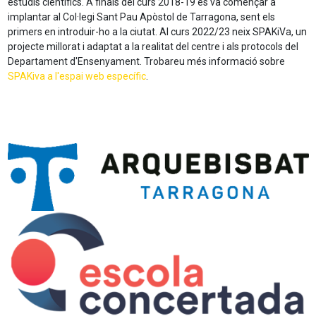
estudis científics. A finals del curs 2018-19 es va començar a
implantar al Col·legi Sant Pau Apòstol de Tarragona, sent els
primers en introduir-ho a la ciutat. Al curs 2022/23 neix SPAKiVa, un
projecte millorat i adaptat a la realitat del centre i als protocols del
Departament d'Ensenyament. Trobareu més informació sobre
SPAKiva a l'espai web específic
.