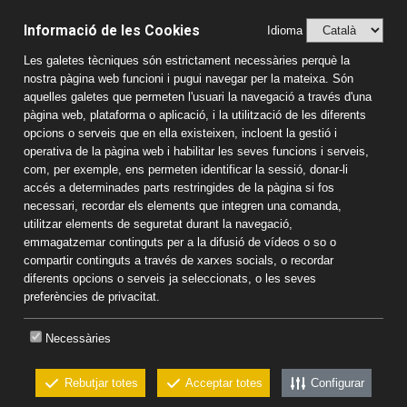
Aspectes Legals
Informació de les Cookies
Idioma
Avís Legal
Les galetes tècniques són estrictament necessàries perquè la
Política de Privacitat
nostra pàgina web funcioni i pugui navegar per la mateixa. Són
Sistema Intern d’Informació (SIIF)
aquelles galetes que permeten l'usuari la navegació a través d'una
Estudis
pàgina web, plataforma o aplicació, i la utilització de les diferents
opcions o serveis que en ella existeixen, incloent la gestió i
Llar d'infants
operativa de la pàgina web i habilitar les seves funcions i serveis,
Educació Infantil
com, per exemple, ens permeten identificar la sessió, donar-li
accés a determinades parts restringides de la pàgina si fos
Educació Primària
necessari, recordar els elements que integren una comanda,
Educació Secundària
utilitzar elements de seguretat durant la navegació,
Batxillerat
emmagatzemar continguts per a la difusió de vídeos o so o
Informació de contacte
compartir continguts a través de xarxes socials, o recordar
diferents opcions o serveis ja seleccionats, o les seves
Col·legi Sant Pau Apòstol
preferències de privacitat.
Passeig Torroja s/n 43007 Tarragona
Tel:
977 22 43 14
-
681 187 578
Necessàries
Correu electrònic:
colsantpau@colsantpau.com
Rebutjar totes
Acceptar totes
Configurar
CKEW
cookies