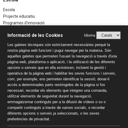
Escola
Projecte educatiu
Programes d'innovació
Aspectes Legals
Informació de les Cookies
Idioma
Avís Legal
Les galetes tècniques són estrictament necessàries perquè la
Política de Privacitat
nostra pàgina web funcioni i pugui navegar per la mateixa. Són
Sistema Intern d’Informació (SIIF)
aquelles galetes que permeten l'usuari la navegació a través d'una
Estudis
pàgina web, plataforma o aplicació, i la utilització de les diferents
opcions o serveis que en ella existeixen, incloent la gestió i
Llar d'infants
operativa de la pàgina web i habilitar les seves funcions i serveis,
Educació Infantil
com, per exemple, ens permeten identificar la sessió, donar-li
accés a determinades parts restringides de la pàgina si fos
Educació Primària
necessari, recordar els elements que integren una comanda,
Educació Secundària
utilitzar elements de seguretat durant la navegació,
Batxillerat
emmagatzemar continguts per a la difusió de vídeos o so o
Informació de contacte
compartir continguts a través de xarxes socials, o recordar
diferents opcions o serveis ja seleccionats, o les seves
Col·legi Sant Pau Apòstol
preferències de privacitat.
Passeig Torroja s/n 43007 Tarragona