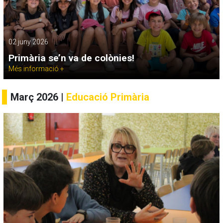
02 juny 2026
Primària se’n va de colònies!
Més informació +
Març 2026 |
Educació Primària