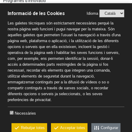
Programes d'innovació
Aspectes Legals
Informació de les Cookies
Idioma
Avís Legal
Les galetes tècniques són estrictament necessàries perquè la
Política de Privacitat
nostra pàgina web funcioni i pugui navegar per la mateixa. Són
Sistema Intern d’Informació (SIIF)
aquelles galetes que permeten l'usuari la navegació a través d'una
Estudis
pàgina web, plataforma o aplicació, i la utilització de les diferents
opcions o serveis que en ella existeixen, incloent la gestió i
Llar d'infants
operativa de la pàgina web i habilitar les seves funcions i serveis,
Educació Infantil
com, per exemple, ens permeten identificar la sessió, donar-li
accés a determinades parts restringides de la pàgina si fos
Educació Primària
necessari, recordar els elements que integren una comanda,
Educació Secundària
utilitzar elements de seguretat durant la navegació,
Batxillerat
emmagatzemar continguts per a la difusió de vídeos o so o
Informació de contacte
compartir continguts a través de xarxes socials, o recordar
diferents opcions o serveis ja seleccionats, o les seves
Col·legi Sant Pau Apòstol
preferències de privacitat.
Passeig Torroja s/n 43007 Tarragona
Tel:
977 22 43 14
-
681 187 578
Necessàries
Correu electrònic:
colsantpau@colsantpau.com
Rebutjar totes
Acceptar totes
Configurar
CKEW