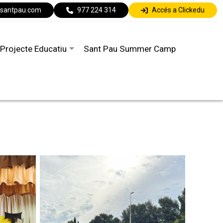
lsantpau.com
977 224 314
Accés a Clickedu
Projecte Educatiu
Sant Pau Summer Camp