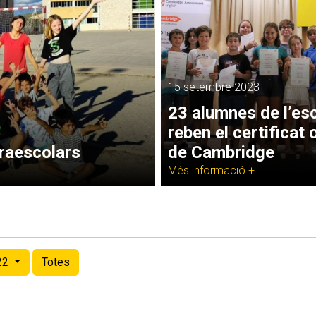
15 setembre 2023
23 alumnes de l’es
reben el certificat o
traescolars
de Cambridge
Més informació +
22
Totes