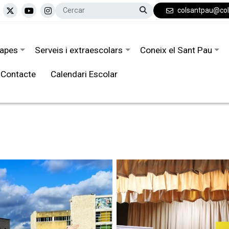
colsantpau@co
tapes
Serveis i extraescolars
Coneix el Sant Pau
Contacte
Calendari Escolar