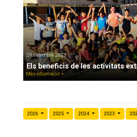
29 setembre 2023
Els beneficis de les activitats ex
Més informació +
2026
2025
2024
2023
20