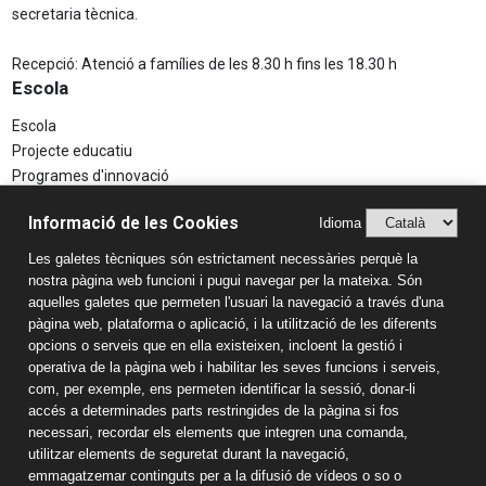
secretaria tècnica.
Recepció: Atenció a famílies de les 8.30 h fins les 18.30 h
Escola
Escola
Projecte educatiu
Programes d'innovació
Aspectes Legals
Informació de les Cookies
Idioma
Avís Legal
Les galetes tècniques són estrictament necessàries perquè la
Política de Privacitat
nostra pàgina web funcioni i pugui navegar per la mateixa. Són
Sistema Intern d’Informació (SIIF)
aquelles galetes que permeten l'usuari la navegació a través d'una
Estudis
pàgina web, plataforma o aplicació, i la utilització de les diferents
opcions o serveis que en ella existeixen, incloent la gestió i
Llar d'infants
operativa de la pàgina web i habilitar les seves funcions i serveis,
Educació Infantil
com, per exemple, ens permeten identificar la sessió, donar-li
accés a determinades parts restringides de la pàgina si fos
Educació Primària
necessari, recordar els elements que integren una comanda,
Educació Secundària
utilitzar elements de seguretat durant la navegació,
Batxillerat
emmagatzemar continguts per a la difusió de vídeos o so o