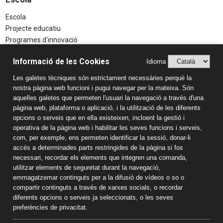
Escola
Projecte educatiu
Programes d'innovació
Aspectes Legals
Informació de les Cookies
Idioma
Avís Legal
Les galetes tècniques són estrictament necessàries perquè la
Política de Privacitat
nostra pàgina web funcioni i pugui navegar per la mateixa. Són
Sistema Intern d’Informació (SIIF)
aquelles galetes que permeten l'usuari la navegació a través d'una
Estudis
pàgina web, plataforma o aplicació, i la utilització de les diferents
opcions o serveis que en ella existeixen, incloent la gestió i
Llar d'infants
operativa de la pàgina web i habilitar les seves funcions i serveis,
Educació Infantil
com, per exemple, ens permeten identificar la sessió, donar-li
accés a determinades parts restringides de la pàgina si fos
Educació Primària
necessari, recordar els elements que integren una comanda,
Educació Secundària
utilitzar elements de seguretat durant la navegació,
Batxillerat
emmagatzemar continguts per a la difusió de vídeos o so o
Informació de contacte
compartir continguts a través de xarxes socials, o recordar
diferents opcions o serveis ja seleccionats, o les seves
Col·legi Sant Pau Apòstol
preferències de privacitat.
Passeig Torroja s/n 43007 Tarragona