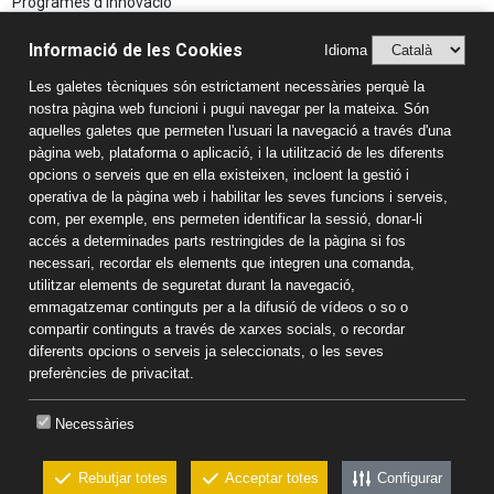
Programes d'innovació
Aspectes Legals
Informació de les Cookies
Idioma
Avís Legal
Les galetes tècniques són estrictament necessàries perquè la
Política de Privacitat
nostra pàgina web funcioni i pugui navegar per la mateixa. Són
Sistema Intern d’Informació (SIIF)
aquelles galetes que permeten l'usuari la navegació a través d'una
Estudis
pàgina web, plataforma o aplicació, i la utilització de les diferents
opcions o serveis que en ella existeixen, incloent la gestió i
Llar d'infants
operativa de la pàgina web i habilitar les seves funcions i serveis,
Educació Infantil
com, per exemple, ens permeten identificar la sessió, donar-li
accés a determinades parts restringides de la pàgina si fos
Educació Primària
necessari, recordar els elements que integren una comanda,
Educació Secundària
utilitzar elements de seguretat durant la navegació,
Batxillerat
emmagatzemar continguts per a la difusió de vídeos o so o
Informació de contacte
compartir continguts a través de xarxes socials, o recordar
diferents opcions o serveis ja seleccionats, o les seves
Col·legi Sant Pau Apòstol
preferències de privacitat.
Passeig Torroja s/n 43007 Tarragona
Tel:
977 22 43 14
-
681 187 578
Necessàries
Correu electrònic:
colsantpau@colsantpau.com
Rebutjar totes
Acceptar totes
Configurar
CKEW