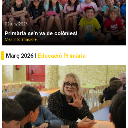
02 juny 2026
Primària se’n va de colònies!
Més informació +
Març 2026 |
Educació Primària