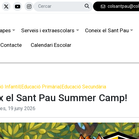
colsantpau@co
tapes
Serveis i extraescolars
Coneix el Sant Pau
Contacte
Calendari Escolar
ó Infantil
|
Educació Primària
|
Educació Secundària
x el Sant Pau Summer Camp!
res,
19
juny
2026