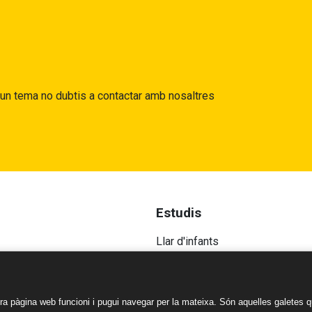
gun tema no dubtis a contactar amb nosaltres
Estudis
Llar d'infants
educatiu
Educació Infantil
 d'innovació
Educació Primària
Educació Secundària
a pàgina web funcioni i pugui navegar per la mateixa. Són aquelles galetes q
s Legals