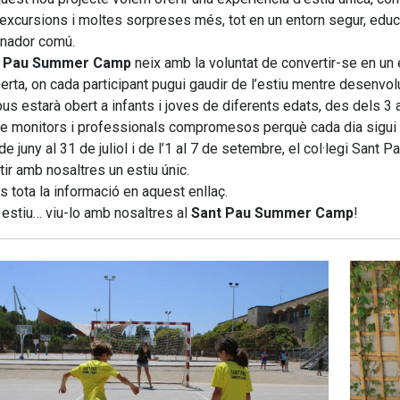
, excursions i moltes sorpreses més, tot en un entorn segur, educa
nador comú.
t Pau Summer Camp
neix amb la voluntat de convertir-se en un
rta, on cada participant pugui gaudir de l’estiu mentre desenvolup
us estarà obert a infants i joves de diferents edats, des dels 3 
e monitors i professionals compromesos perquè cada dia sigui 
de juny al 31 de juliol i de l’1 al 7 de setembre, el col·legi Sant
ir amb nosaltres un estiu únic.
s tota la informació en aquest enllaç.
estiu… viu-lo amb nosaltres al
Sant Pau Summer Camp
!