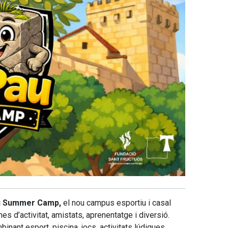
u Summer Camp
,
el nou campus esportiu i casal
s d’activitat, amistats, aprenentatge i diversió.
nant esport, piscina, jocs, activitats lúdiques,