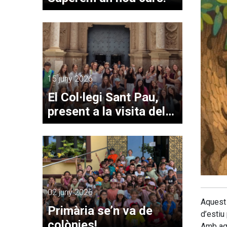
15 juny 2026
El Col·legi Sant Pau,
present a la visita del
papa Lleó XIV a
Montserrat
02 juny 2026
Aquest 
Primària se’n va de
d’estiu
colònies!
Amb aqu