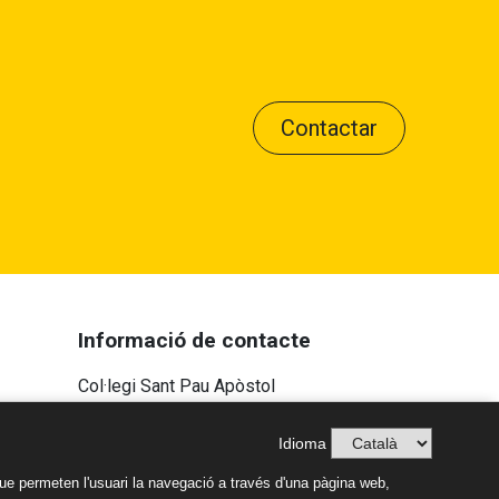
Contactar
Informació de contacte
Col·legi Sant Pau Apòstol
Passeig Torroja s/n 43007 Tarragona
Idioma
Tel:
977 22 43 14
-
681 187 578
Correu electrònic:
ue permeten l'usuari la navegació a través d'una pàgina web,