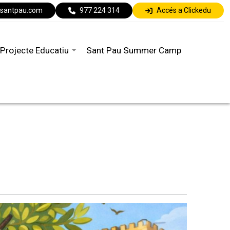
lsantpau.com
977 224 314
Accés a Clickedu
Projecte Educatiu
Sant Pau Summer Camp