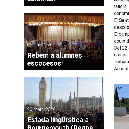
tallers
denomi
El
San
descobe
El camp
equip d
02 juny 2026
Del 22 
Rebem a alumnes
compart
Trobarà
escocesos!
Aquest 
26 març 2026
Estada lingüística a
Bournemouth (Regne