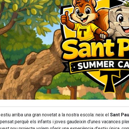
estiu arriba una gran novetat a la nostra escola: neix el
Sant Pa
 pensat perquè els infants i joves gaudeixin d’unes vacances plene
est nou projecte volem oferir una experiència d’estiu única, combi