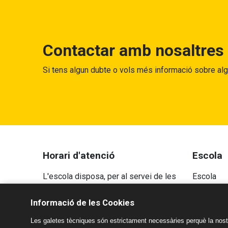
Contactar amb nosaltres
Si tens algun dubte o vols més informació sobre al
Horari d'atenció
Escola
L'escola disposa, per al servei de les
Escola
famílies, d'una recepció i de dues
Projecte 
Informació de les Cookies
secretaries diferenciades: la secretaria
Programes
administrativa i la secretaria tècnica.
Les galetes tècniques són estrictament necessàries perquè la nostr
Aspecte