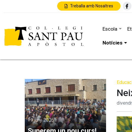
Treballa amb Nosaltres
Escola
E
Notícies
Educaci
Nei
divend
19 juny 2026
Superem un nou curs!