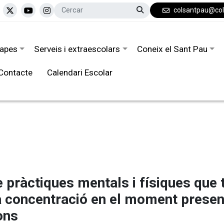
colsantpau@co
tapes
Serveis i extraescolars
Coneix el Sant Pau
Contacte
Calendari Escolar
 pràctiques mentals i físiques que 
 la concentració en el moment presen
ons