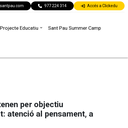
lsantpau.com
977 224 314
Accés a Clickedu
Projecte Educatiu
Sant Pau Summer Camp
tenen per objectiu
t: atenció al pensament, a