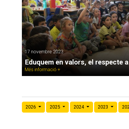
17 novembre 2023
Eduquem en valors, el respecte a 
Més informació +
2026
2025
2024
2023
20