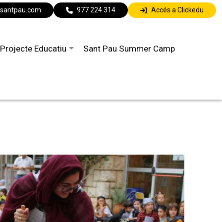
lsantpau.com
977 224 314
Accés a Clickedu
Projecte Educatiu
Sant Pau Summer Camp