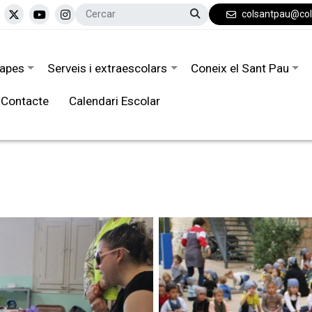
colsantpau@co
tapes
Serveis i extraescolars
Coneix el Sant Pau
Contacte
Calendari Escolar