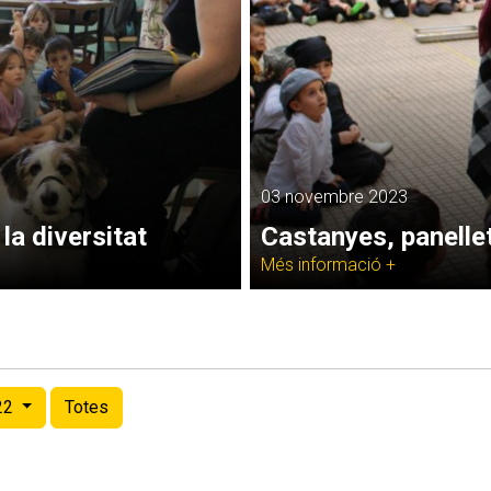
03 novembre 2023
la diversitat
Castanyes, panelle
Més informació +
22
Totes