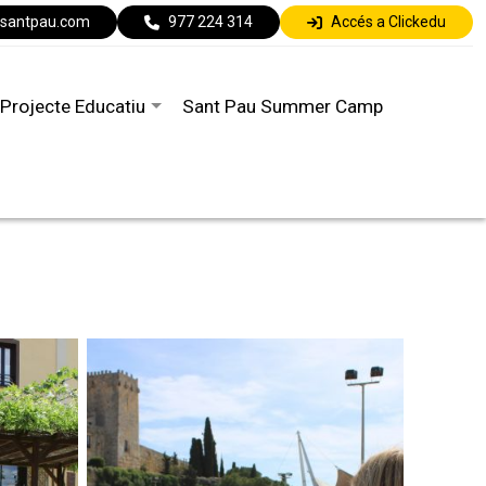
lsantpau.com
977 224 314
Accés a Clickedu
Projecte Educatiu
Sant Pau Summer Camp