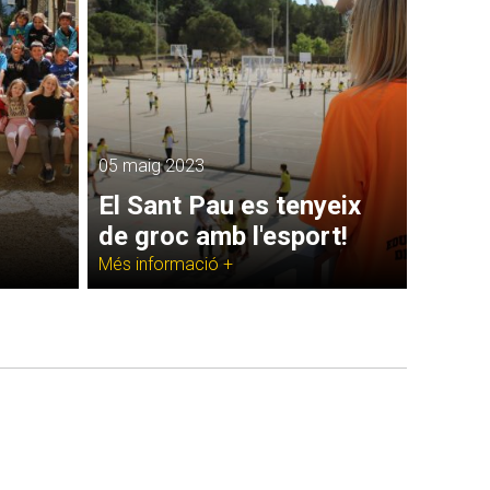
05 maig 2023
El Sant Pau es tenyeix
de groc amb l'esport!
Més informació +