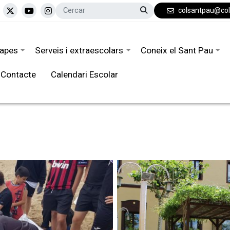
colsantpau@co
tapes
Serveis i extraescolars
Coneix el Sant Pau
Contacte
Calendari Escolar