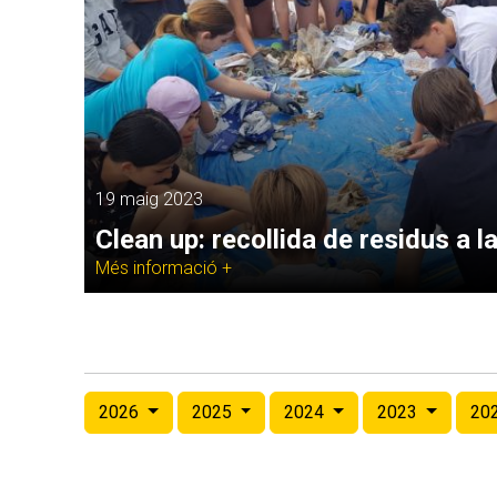
19 maig 2023
Clean up: recollida de residus a la
Més informació +
2026
2025
2024
2023
20