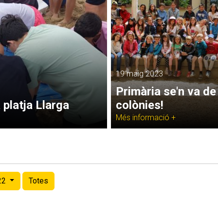
19 maig 2023
Primària se'n va de
 platja Llarga
colònies!
Més informació +
22
Totes