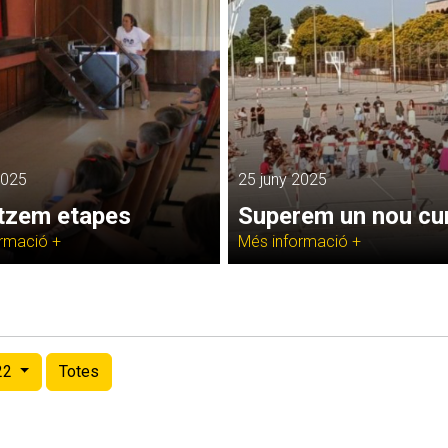
2025
25 juny 2025
itzem etapes
Superem un nou cu
rmació +
Més informació +
22
Totes