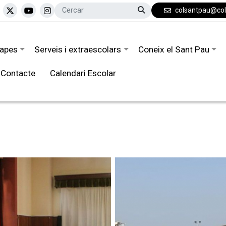
colsantpau@co
tapes
Serveis i extraescolars
Coneix el Sant Pau
Contacte
Calendari Escolar