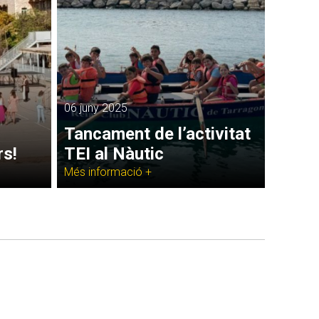
06 juny 2025
Tancament de l’activitat
rs!
TEI al Nàutic
Més informació +