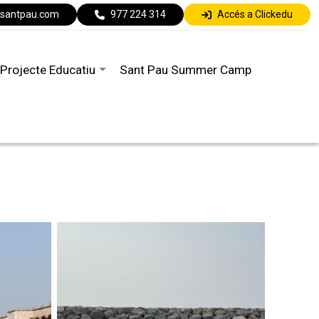
lsantpau.com
977 224 314
Accés a Clickedu
Projecte Educatiu
Sant Pau Summer Camp