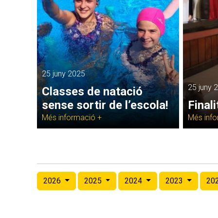
25 juny 2025
25 juny 
Classes de natació
sense sortir de l’escola!
Final
Més informació +
Més info
2026
2025
2024
2023
20