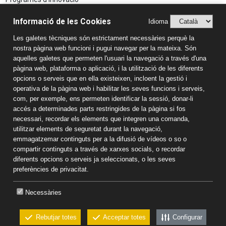
Aspectes Legals
Informació de les Cookies
Idioma
Avís Legal
Les galetes tècniques són estrictament necessàries perquè la
Política de Privacitat
nostra pàgina web funcioni i pugui navegar per la mateixa. Són
Sistema Intern d’Informació (SIIF)
aquelles galetes que permeten l'usuari la navegació a través d'una
Estudis
pàgina web, plataforma o aplicació, i la utilització de les diferents
opcions o serveis que en ella existeixen, incloent la gestió i
Llar d'infants
operativa de la pàgina web i habilitar les seves funcions i serveis,
Educació Infantil
com, per exemple, ens permeten identificar la sessió, donar-li
accés a determinades parts restringides de la pàgina si fos
Educació Primària
necessari, recordar els elements que integren una comanda,
Educació Secundària
utilitzar elements de seguretat durant la navegació,
Batxillerat
emmagatzemar continguts per a la difusió de vídeos o so o
Informació de contacte
compartir continguts a través de xarxes socials, o recordar
diferents opcions o serveis ja seleccionats, o les seves
Col·legi Sant Pau Apòstol
preferències de privacitat.
Passeig Torroja s/n 43007 Tarragona
Tel:
977 22 43 14
-
681 187 578
Necessàries
Correu electrònic:
colsantpau@colsantpau.com
Rebutjar totes
Acceptar totes
Configurar
CKEW