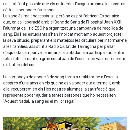
cos, tot fent possible que els nutrients i l’oxigen arribin a les nostres
cèl·lules per poder funcionar.
La sang és molt necessària... però no es pot fabricar! És per això
que, en col·laboració amb el Banc de Sang de l’Hospital Joan XXIII,
l’alumnat de 1r d’ESO ha organitzat una campanya de recollida de
sang. Els i les estudiants s’han implicat molt amb aquest projecte i
la seva difusió, preparant ells mateixos les circulars per informar-ne
a les famílies, assistint a Radio Ciutat de Tarragona per parlar
d’aquesta campanya i animar a la ciutadania a participar-hi, i entre
tots i totes creant un gran cor al pati de l’escola, on van representar
els batecs del cor.
La campanya de donació de sang torna a realitzar-se a l’escola
després d’uns anys en els que no es va poder dur a terme. I, amb
ella, recuperem en els i les nostres alumnes la satisfacció que
representa poder ajudar a tantes persones que ho necessiten.
"Aquest Nadal, la sang és el millor regal".