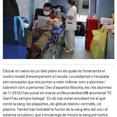
Educar en valors és un dels pilars en els quals es fonamenta el
nostre model d’ensenyament a l’escola. La solidaritat o l’empatia
són conceptes que ens porten a voler millorar com a alumnes i
sobretot com a persones. Des d’aquesta filosofia, els i les alumnes
de 1r d’ESO han posat en marxa un Neuroambient® anomenat “El
Sant Pau sempre batega”. En ell, han estat estudiant tot el què
conté la sang: les plaquetes, els glòbuls blancs i vermells, i el
plasma. També han treballat la funció de la sang dins del cos i el
sistema circulatori, que s’encarrega de moure la sang pel nostre