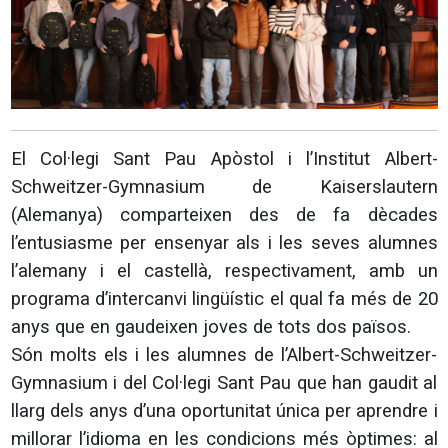
El Col·legi Sant Pau Apòstol i l’Institut Albert-
Schweitzer-Gymnasium de Kaiserslautern
(Alemanya) comparteixen des de fa dècades
l’entusiasme per ensenyar als i les seves alumnes
l’alemany i el castellà, respectivament, amb un
programa d’intercanvi lingüístic el qual fa més de 20
anys que en gaudeixen joves de tots dos països.
Són molts els i les alumnes de l’Albert-Schweitzer-
Gymnasium i del Col·legi Sant Pau que han gaudit al
llarg dels anys d’una oportunitat única per aprendre i
millorar l’idioma en les condicions més òptimes: al