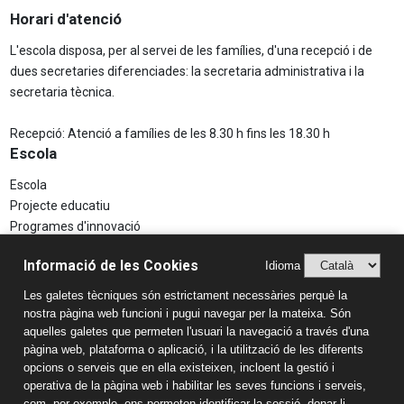
Horari d'atenció
L'escola disposa, per al servei de les famílies, d'una recepció i de
dues secretaries diferenciades: la secretaria administrativa i la
secretaria tècnica.
Recepció: Atenció a famílies de les 8.30 h fins les 18.30 h
Escola
Escola
Projecte educatiu
Programes d'innovació
Aspectes Legals
Informació de les Cookies
Idioma
Avís Legal
Les galetes tècniques són estrictament necessàries perquè la
Política de Privacitat
nostra pàgina web funcioni i pugui navegar per la mateixa. Són
Sistema Intern d’Informació (SIIF)
aquelles galetes que permeten l'usuari la navegació a través d'una
Estudis
pàgina web, plataforma o aplicació, i la utilització de les diferents
opcions o serveis que en ella existeixen, incloent la gestió i
Llar d'infants
operativa de la pàgina web i habilitar les seves funcions i serveis,