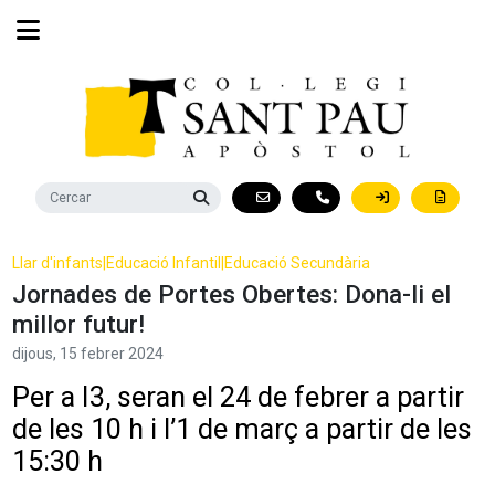
Llar d'infants
|
Educació Infantil
|
Educació Secundària
Jornades de Portes Obertes: Dona-li el
millor futur!
dijous,
15
febrer
2024
Per a I3, seran el 24 de febrer a partir
de les 10 h i l’1 de març a partir de les
15:30 h