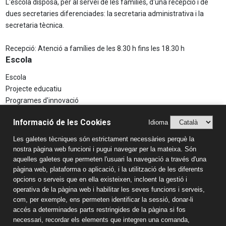
L'escola disposa, per al servei de les famílies, d'una recepció i de
dues secretaries diferenciades: la secretaria administrativa i la
secretaria tècnica.
Recepció: Atenció a famílies de les 8.30 h fins les 18.30 h
Escola
Escola
Projecte educatiu
Programes d'innovació
Aspectes Legals
Informació de les Cookies
Idioma
Avís Legal
Les galetes tècniques són estrictament necessàries perquè la
Política de Privacitat
nostra pàgina web funcioni i pugui navegar per la mateixa. Són
Sistema Intern d’Informació (SIIF)
aquelles galetes que permeten l'usuari la navegació a través d'una
Estudis
pàgina web, plataforma o aplicació, i la utilització de les diferents
opcions o serveis que en ella existeixen, incloent la gestió i
Llar d'infants
operativa de la pàgina web i habilitar les seves funcions i serveis,
Educació Infantil
com, per exemple, ens permeten identificar la sessió, donar-li
accés a determinades parts restringides de la pàgina si fos
Educació Primària
necessari, recordar els elements que integren una comanda,
Educació Secundària