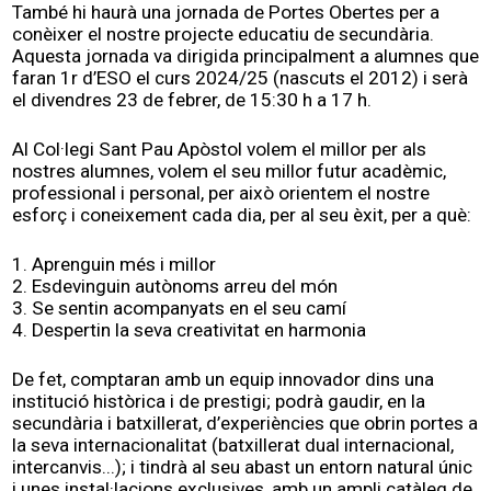
També hi haurà una jornada de Portes Obertes per a
conèixer el nostre projecte educatiu de secundària.
Aquesta jornada va dirigida principalment a alumnes que
faran 1r d’ESO el curs 2024/25 (nascuts el 2012) i serà
el divendres 23 de febrer, de 15:30 h a 17 h.
Al Col·legi Sant Pau Apòstol volem el millor per als
nostres alumnes, volem el seu millor futur acadèmic,
professional i personal, per això orientem el nostre
esforç i coneixement cada dia, per al seu èxit, per a què:
1. Aprenguin més i millor
2. Esdevinguin autònoms arreu del món
3. Se sentin acompanyats en el seu camí
4. Despertin la seva creativitat en harmonia
De fet, comptaran amb un equip innovador dins una
institució històrica i de prestigi; podrà gaudir, en la
secundària i batxillerat, d’experiències que obrin portes a
la seva internacionalitat (batxillerat dual internacional,
intercanvis...); i tindrà al seu abast un entorn natural únic
i unes instal·lacions exclusives, amb un ampli catàleg de