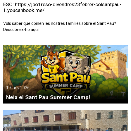
ESO:
https://jpo1reso-divendres23febrer-colsantpau-
1.youcanbook.me/
Vols saber què opinen les nostres famílies sobre el Sant Pau?
Descobreix-ho
aquí
.
19 juny 2026
Neix el Sant Pau Summer Camp!