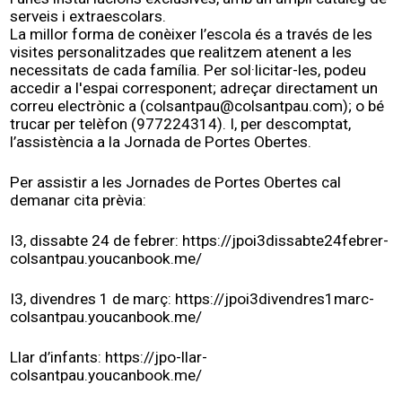
serveis i extraescolars.
La millor forma de conèixer l’escola és a través de les
visites personalitzades que realitzem atenent a les
necessitats de cada família. Per sol·licitar-les, podeu
accedir a
l'espai corresponent
; adreçar directament un
correu electrònic a (
colsantpau@colsantpau.com
); o bé
trucar per telèfon (977224314). I, per descomptat,
l’assistència a la Jornada de Portes Obertes.
Per assistir a les Jornades de Portes Obertes cal
demanar cita prèvia:
I3, dissabte 24 de febrer:
https://jpoi3dissabte24febrer-
colsantpau.youcanbook.me/
I3, divendres 1 de març:
https://jpoi3divendres1marc-
colsantpau.youcanbook.me/
Llar d’infants:
https://jpo-llar-
colsantpau.youcanbook.me/