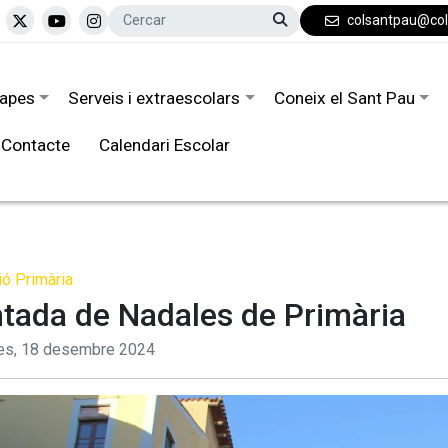
colsantpau@co
tapes
Serveis i extraescolars
Coneix el Sant Pau
Contacte
Calendari Escolar
ó Primària
tada de Nadales de Primària
es,
18
desembre
2024