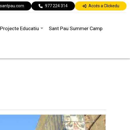
lsantpau.com
977 224 314
Accés a Clickedu
Projecte Educatiu
Sant Pau Summer Camp