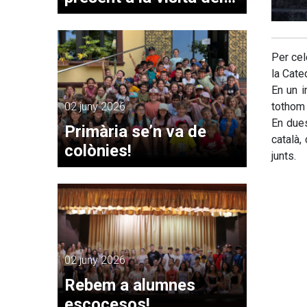
papa Lleó XIV a
Montserrat
Per cel
la Cate
En un i
02 juny 2026
tothom
En dues
Primària se’n va de
català,
colònies!
junts.
02 juny 2026
Rebem a alumnes
escocesos!