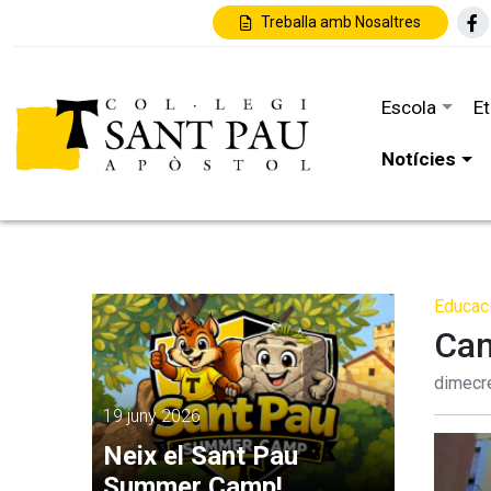
Treballa amb Nosaltres
Escola
E
Notícies
Educaci
Can
dimecr
19 juny 2026
Neix el Sant Pau
Summer Camp!