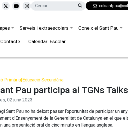
colsantpau@co
tapes
Serveis i extraescolars
Coneix el Sant Pau
Contacte
Calendari Escolar
ó Primària
|
Educació Secundària
Sant Pau participa al TGNs Talks
res,
02
juny
2023
legi Sant Pau no ha deixat passar l’oportunitat de participar un 
ment d'Ensenyament de la Generalitat de Catalunya en el que els 
en una presentació oral de cinc minuts en llengua anglesa.