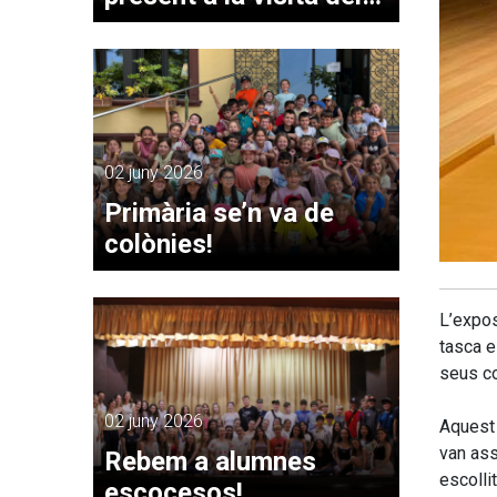
papa Lleó XIV a
Montserrat
02 juny 2026
Primària se’n va de
colònies!
L’expos
tasca e
seus c
02 juny 2026
Aquest 
van ass
Rebem a alumnes
escolli
escocesos!