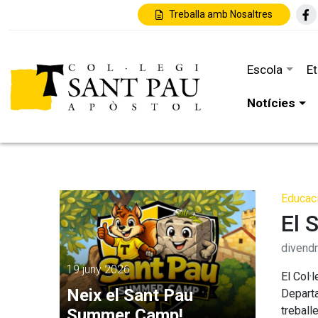
Treballa amb Nosaltres
Escola
E
Notícies
Educaci
El 
divend
19 juny 2026
El Col·
Neix el Sant Pau
Departa
treball
Summer Camp!