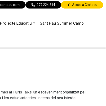
lsantpau.com
977 224 314
Accés a Clickedu
Projecte Educatiu
Sant Pau Summer Camp
any més al TGNs Talks, un esdeveniment organitzat pel
i les estudiants trien un tema del seu interès i