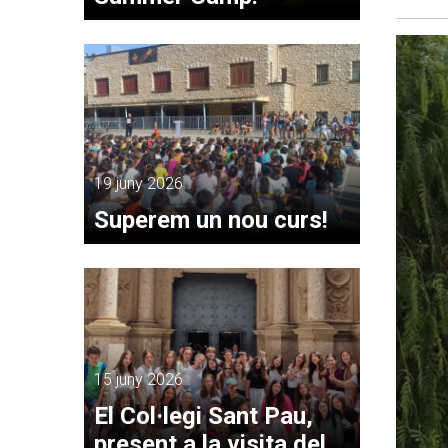
19 juny 2026
Superem un nou curs!
15 juny 2026
El Col·legi Sant Pau,
present a la visita del