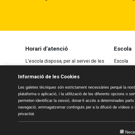
Horari d'atenció
Escola
L'escola disposa, per al servei de les
Escola
famílies, d'una recepció i de dues
Projecte 
Informació de les Cookies
secretaries diferenciades: la secretaria
Programes
administrativa i la secretaria tècnica.
Les galetes tècniques són estrictament necessàries perquè la nostr
Aspecte
plataforma o aplicació, i la utilització de les diferents opcions o s
permeten identificar la sessió, donar-li accés a determinades parts
Recepció: Atenció a famílies de les 8.30 h
Avís Lega
navegació, emmagatzemar continguts per a la difusió de vídeos o so
fins les 18.30 h
Política d
privacitat.
Sistema In
Nece