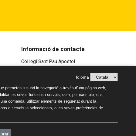
Informació de contacte
Col·legi Sant Pau Apòstol
Passeig Torroja s/n 43007 Tarragona
Idioma
Tel:
977 22 43 14
-
681 187 578
Correu electrònic:
ue permeten l'usuari la navegació a través d'una pàgina web,
colsantpau@colsantpau.com
habilitar les seves funcions i serveis, com, per exemple, ens
n una comanda, utilitzar elements de seguretat durant la
ons o serveis ja seleccionats, o les seves preferències de
gurar