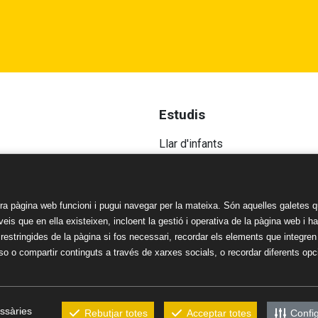
Estudis
Llar d'infants
educatiu
Educació Infantil
 d'innovació
Educació Primària
Educació Secundària
a pàgina web funcioni i pugui navegar per la mateixa. Són aquelles galetes q
s Legals
Batxillerat
erveis que en ella existeixen, incloent la gestió i operativa de la pàgina web i 
 restringides de la pàgina si fos necessari, recordar els elements que integre
l
 o compartir continguts a través de xarxes socials, o recordar diferents opci
e Privacitat
tern d’Informació (SIIF)
ssàries
Rebutjar totes
Acceptar totes
Confi