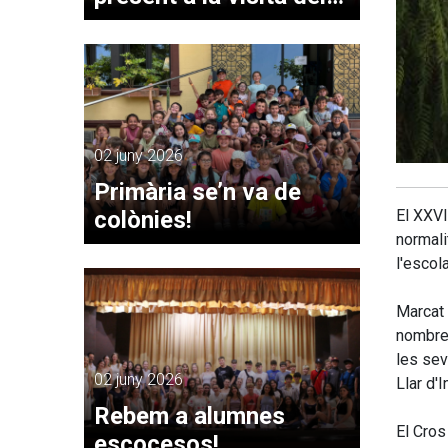
papa Lleó XIV a
Montserrat
02 juny 2026
Primària se’n va de
colònies!
El XXVI
normali
l'escola
Marcat 
nombre 
les sev
02 juny 2026
Llar d'
Rebem a alumnes
El Cros
escocesos!