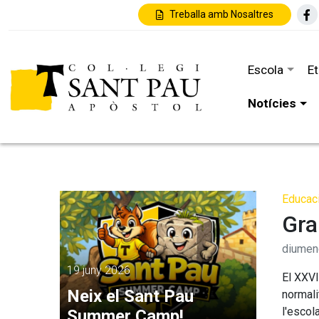
Treballa amb Nosaltres
Escola
E
Notícies
Educaci
Gra
diumen
19 juny 2026
El XXVI
Neix el Sant Pau
normali
l'escola
Summer Camp!