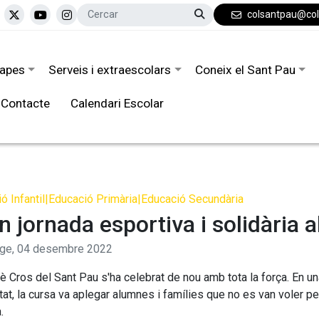
colsantpau@co
tapes
Serveis i extraescolars
Coneix el Sant Pau
Contacte
Calendari Escolar
ó Infantil
|
Educació Primària
|
Educació Secundària
n jornada esportiva i solidària 
ge,
04
desembre
2022
è Cros del Sant Pau s'ha celebrat de nou amb tota la força. En una
tat, la cursa va aplegar alumnes i famílies que no es van voler p
.