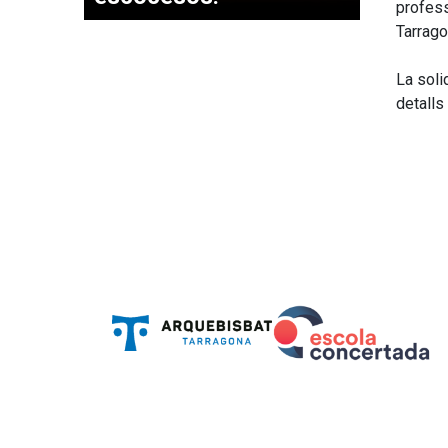
profess
Tarrago
La soli
detalls