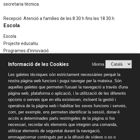
secretaria tècnica.
Recepció: Atenció a famílies de les 8.30 h fins les 18.30 h
Escola
Escola
Projecte educatiu
Programes d'innovació
Aspectes Legals
Informació de les Cookies
Idioma
Avís Legal
Les galetes tècniques són estrictament necessàries perquè la
Política de Privacitat
nostra pàgina web funcioni i pugui navegar per la mateixa. Són
Sistema Intern d’Informació (SIIF)
aquelles galetes que permeten l'usuari la navegació a través d'una
Estudis
pàgina web, plataforma o aplicació, i la utilització de les diferents
opcions o serveis que en ella existeixen, incloent la gestió i
Llar d'infants
operativa de la pàgina web i habilitar les seves funcions i serveis,
Educació Infantil
com, per exemple, ens permeten identificar la sessió, donar-li
accés a determinades parts restringides de la pàgina si fos
Educació Primària
necessari, recordar els elements que integren una comanda,
Educació Secundària
utilitzar elements de seguretat durant la navegació,
Batxillerat
emmagatzemar continguts per a la difusió de vídeos o so o