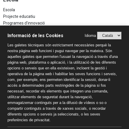
Escola
Projecte educatiu
Programes d'innovació
Aspectes Legals
Informació de les Cookies
Idioma
Avís Legal
Les galetes tècniques són estrictament necessàries perquè la
Política de Privacitat
nostra pàgina web funcioni i pugui navegar per la mateixa. Són
Sistema Intern d’Informació (SIIF)
aquelles galetes que permeten l'usuari la navegació a través d'una
Estudis
pàgina web, plataforma o aplicació, i la utilització de les diferents
opcions o serveis que en ella existeixen, incloent la gestió i
Llar d'infants
operativa de la pàgina web i habilitar les seves funcions i serveis,
Educació Infantil
com, per exemple, ens permeten identificar la sessió, donar-li
accés a determinades parts restringides de la pàgina si fos
Educació Primària
necessari, recordar els elements que integren una comanda,
Educació Secundària
utilitzar elements de seguretat durant la navegació,
Batxillerat
emmagatzemar continguts per a la difusió de vídeos o so o
Informació de contacte
compartir continguts a través de xarxes socials, o recordar
diferents opcions o serveis ja seleccionats, o les seves
Col·legi Sant Pau Apòstol
preferències de privacitat.
Passeig Torroja s/n 43007 Tarragona