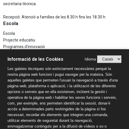
secretaria tècnica.
Recepció: Atenció a famílies de les 8.30 h fins les 18.30 h
Escola
Escola
Projecte educatiu
Programes d'innovació
Aspectes Legals
Informació de les Cookies
Idioma
Avís Legal
Les galetes tècniques són estrictament necessàries perquè la
Política de Privacitat
nostra pàgina web funcioni i pugui navegar per la mateixa. Són
Sistema Intern d’Informació (SIIF)
aquelles galetes que permeten l'usuari la navegació a través d'una
Estudis
pàgina web, plataforma o aplicació, i la utilització de les diferents
opcions o serveis que en ella existeixen, incloent la gestió i
Llar d'infants
operativa de la pàgina web i habilitar les seves funcions i serveis,
Educació Infantil
com, per exemple, ens permeten identificar la sessió, donar-li
accés a determinades parts restringides de la pàgina si fos
Educació Primària
necessari, recordar els elements que integren una comanda,
Educació Secundària
utilitzar elements de seguretat durant la navegació,
Batxillerat
emmagatzemar continguts per a la difusió de vídeos o so o