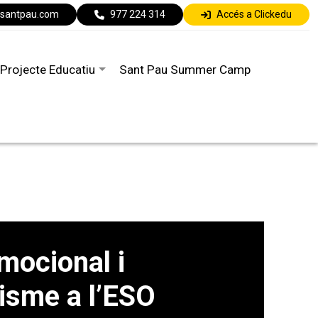
lsantpau.com
977 224 314
Accés a Clickedu
Projecte Educatiu
Sant Pau Summer Camp
mocional i
sme a l’ESO