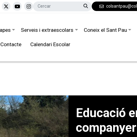
colsantpau@co
tapes
Serveis i extraescolars
Coneix el Sant Pau
Contacte
Calendari Escolar
Educació e
companyeri