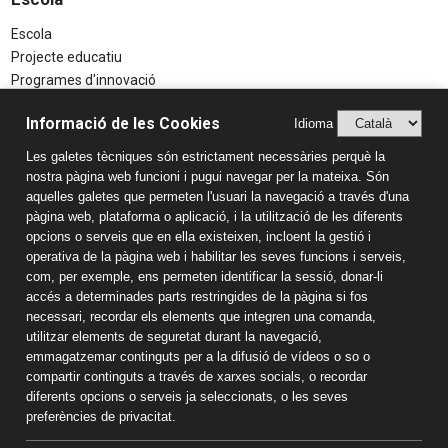
Escola
Projecte educatiu
Programes d'innovació
Aspectes Legals
Informació de les Cookies
Idioma
Avís Legal
Les galetes tècniques són estrictament necessàries perquè la
Política de Privacitat
nostra pàgina web funcioni i pugui navegar per la mateixa. Són
Sistema Intern d’Informació (SIIF)
aquelles galetes que permeten l'usuari la navegació a través d'una
Estudis
pàgina web, plataforma o aplicació, i la utilització de les diferents
opcions o serveis que en ella existeixen, incloent la gestió i
Llar d'infants
operativa de la pàgina web i habilitar les seves funcions i serveis,
Educació Infantil
com, per exemple, ens permeten identificar la sessió, donar-li
accés a determinades parts restringides de la pàgina si fos
Educació Primària
necessari, recordar els elements que integren una comanda,
Educació Secundària
utilitzar elements de seguretat durant la navegació,
Batxillerat
emmagatzemar continguts per a la difusió de vídeos o so o
Informació de contacte
compartir continguts a través de xarxes socials, o recordar
diferents opcions o serveis ja seleccionats, o les seves
Col·legi Sant Pau Apòstol
preferències de privacitat.
Passeig Torroja s/n 43007 Tarragona