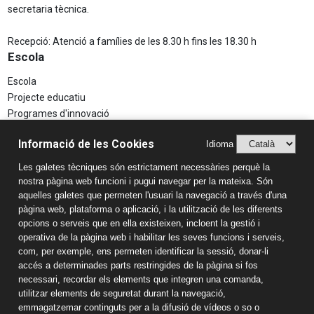
secretaria tècnica.
Recepció: Atenció a famílies de les 8.30 h fins les 18.30 h
Escola
Escola
Projecte educatiu
Programes d'innovació
Aspectes Legals
Informació de les Cookies
Idioma
Avís Legal
Les galetes tècniques són estrictament necessàries perquè la
Política de Privacitat
nostra pàgina web funcioni i pugui navegar per la mateixa. Són
Sistema Intern d’Informació (SIIF)
aquelles galetes que permeten l'usuari la navegació a través d'una
Estudis
pàgina web, plataforma o aplicació, i la utilització de les diferents
opcions o serveis que en ella existeixen, incloent la gestió i
Llar d'infants
operativa de la pàgina web i habilitar les seves funcions i serveis,
Educació Infantil
com, per exemple, ens permeten identificar la sessió, donar-li
accés a determinades parts restringides de la pàgina si fos
Educació Primària
necessari, recordar els elements que integren una comanda,
Educació Secundària
utilitzar elements de seguretat durant la navegació,
Batxillerat
emmagatzemar continguts per a la difusió de vídeos o so o