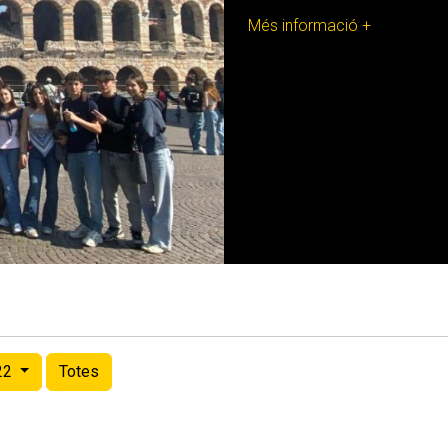
Més informació +
22
Totes