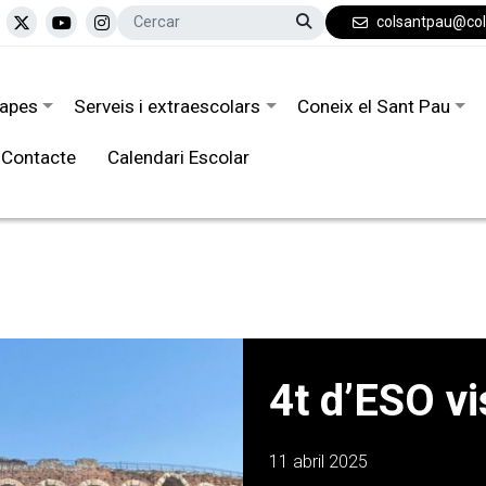
colsantpau@co
tapes
Serveis i extraescolars
Coneix el Sant Pau
Contacte
Calendari Escolar
4t d’ESO vi
11 abril 2025