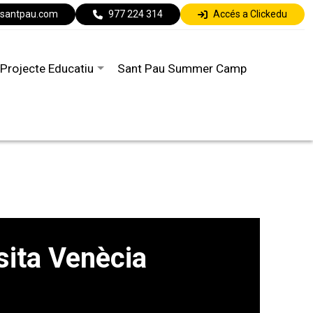
lsantpau.com
977 224 314
Accés a Clickedu
Projecte Educatiu
Sant Pau Summer Camp
sita Venècia