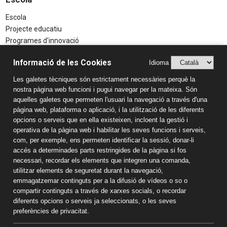
Escola
Projecte educatiu
Programes d'innovació
Aspectes Legals
Informació de les Cookies
Idioma
Avís Legal
Les galetes tècniques són estrictament necessàries perquè la
Política de Privacitat
nostra pàgina web funcioni i pugui navegar per la mateixa. Són
Sistema Intern d’Informació (SIIF)
aquelles galetes que permeten l'usuari la navegació a través d'una
Estudis
pàgina web, plataforma o aplicació, i la utilització de les diferents
opcions o serveis que en ella existeixen, incloent la gestió i
Llar d'infants
operativa de la pàgina web i habilitar les seves funcions i serveis,
Educació Infantil
com, per exemple, ens permeten identificar la sessió, donar-li
accés a determinades parts restringides de la pàgina si fos
Educació Primària
necessari, recordar els elements que integren una comanda,
Educació Secundària
utilitzar elements de seguretat durant la navegació,
Batxillerat
emmagatzemar continguts per a la difusió de vídeos o so o
Informació de contacte
compartir continguts a través de xarxes socials, o recordar
diferents opcions o serveis ja seleccionats, o les seves
Col·legi Sant Pau Apòstol
preferències de privacitat.
Passeig Torroja s/n 43007 Tarragona