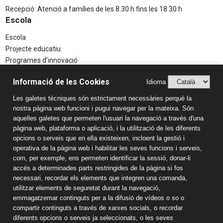
Recepció: Atenció a famílies de les 8.30 h fins les 18.30 h
Escola
Escola
Projecte educatiu
Programes d'innovació
Aspectes Legals
Informació de les Cookies
Idioma
Avís Legal
Les galetes tècniques són estrictament necessàries perquè la
Política de Privacitat
nostra pàgina web funcioni i pugui navegar per la mateixa. Són
Sistema Intern d’Informació (SIIF)
aquelles galetes que permeten l'usuari la navegació a través d'una
Estudis
pàgina web, plataforma o aplicació, i la utilització de les diferents
opcions o serveis que en ella existeixen, incloent la gestió i
Llar d'infants
operativa de la pàgina web i habilitar les seves funcions i serveis,
Educació Infantil
com, per exemple, ens permeten identificar la sessió, donar-li
accés a determinades parts restringides de la pàgina si fos
Educació Primària
necessari, recordar els elements que integren una comanda,
Educació Secundària
utilitzar elements de seguretat durant la navegació,
Batxillerat
emmagatzemar continguts per a la difusió de vídeos o so o
Informació de contacte
compartir continguts a través de xarxes socials, o recordar
diferents opcions o serveis ja seleccionats, o les seves
Col·legi Sant Pau Apòstol